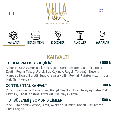
KAHVALTI
BEACH MENU
iÇECEKLER
ALKOLLER
ŞARAPLAR
KAHVALTI
3000 ₺
EGE KAHVALTISI ( 2 KİŞİLİK)
Sahanda Göz Yumurta, Ekmek Sepeti, Çeri Domates ,Salatalık, Roka,
Zeytin ,Peynir Tabağı ,Petek Bal, Kaymak, Reçel , Tereyağı, Nutella
,Karpuz , Sigara Böreği ,Sucuk, Izgara Hellim Peyniri, Patates Kızartması
,Kek, Simit ve Çay
1300 ₺
CONTINENTAL KAHVALTI
Çırpılmış Yumurta ,Dana Sosis ,Karışık Yeşillik ,Simit, Tereyağ, Petek Bal ,
Kaymak, Recel ,Ananas, Portakal Suyu veya Kahve
1500 ₺
TÜTSÜLENMİŞ SOMON DİLİMLERİ
İnce Dilimlenmiş Somon, Simit, Avokado Dilimleri, Kapari, Ekşi Krema
,Frenk Soğan