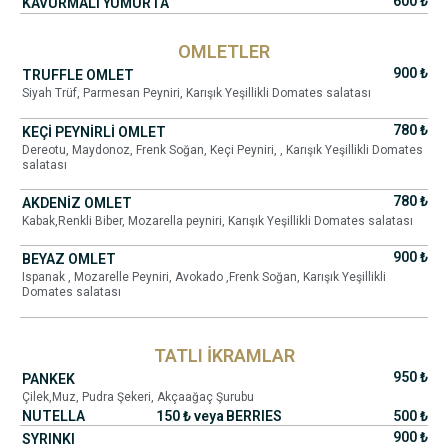
600 ₺
KAVURMALI YUMURTA
OMLETLER
900 ₺
TRUFFLE OMLET
Siyah Trüf, Parmesan Peyniri, Karışık Yeşillikli Domates salatası
780 ₺
KEÇİ PEYNİRLİ OMLET
Dereotu, Maydonoz, Frenk Soğan, Keçi Peyniri, , Karışık Yeşillikli Domates
salatası
780 ₺
AKDENİZ OMLET
Kabak,Renkli Biber, Mozarella peyniri, Karışık Yeşillikli Domates salatası
900 ₺
BEYAZ OMLET
Ispanak , Mozarelle Peyniri, Avokado ,Frenk Soğan, Karışık Yeşillikli
Domates salatası
TATLI İKRAMLAR
950 ₺
PANKEK
Çilek,Muz, Pudra Şekeri, Akçaağaç Şurubu
NUTELLA
150 ₺ veya
BERRIES
500 ₺
900 ₺
SYRINKI