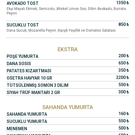
1350 ₺
AVOKADO TOST
Ekşi Mayalı Ekmek, Semizotu ,Misket Limon Sos, Dilim Avokado, Burrata
Peynri
850 ₺
SUCUKLU TOST
Dana Sucuk, Mozarella Peynir ,Karşık Yeşillik ve Domates Salatası
EKSTRA
200 ₺
POŞE YUMURTA
650 ₺
DANA SOSIS
350 ₺
PATATES KIZARTMASI
2200 ₺
OSETRA HAVYAR 10 GR
550 ₺
TÜTSÜLENMIŞ SOMON 3 DILIM
300 ₺
SIYAH TRÜF MANTARI 2 GR
SAHANDA YUMURTA
160 ₺
SAHANDA YUMURTA
550 ₺
SUCUKLU YUMURTA
500 ₺
MENEMEN